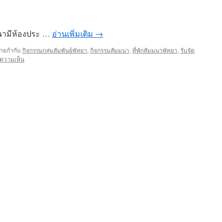
มนามีห้องประ …
อ่านเพิ่มเติม
→
้ายกำกับ
กิจกรรมกลุ่มสัมพันธ์พัทยา
,
กิจกรรมสัมมนา
,
ที่พักสัมมนาพัทยา
,
รับจัด
่ความเห็น