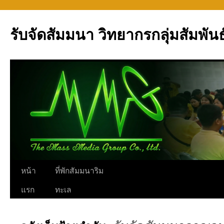
รับจัดสัมมนา วิทยากรกลุ่มสัมพันธ
ข้าม
หน้า
ที่พักสัมมนาริม
ไป
แรก
ทะเล
ยัง