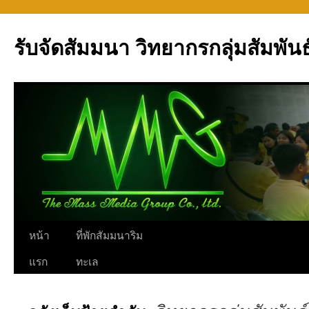
รับจัดสัมมนา วิทยากรกลุ่มสัมพันธ
ข้าม
หน้า
ที่พักสัมมนาริม
ไป
แรก
ทะเล
ยัง