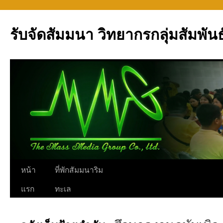
รับจัดสัมมนา วิทยากรกลุ่มสัมพันธ
ข้าม
หน้า
ที่พักสัมมนาริม
ไป
แรก
ทะเล
ยัง