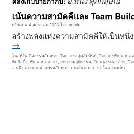
อ.หนึ่ง ศุภกฤษณ์
คลังเก็บป้ายกำกับ:
เนื้อหา
เน้นความสามัคคีและ Team Buil
เขียนบน
4 มกราคม 2026
โดย
admin
สร้างพลังแห่งความสามัคคีให้เป็นหนึ่
→
โพสท์ใน
กิจกรรมสัมมนา
,
วิทยากรกลุ่มสัมพันธ์
,
วิทยากรพัฒนาบุค
ทีมบิลดิ้ง
,
พัฒนาบุคลากร
,
ละลายพฤติกรรม
,
วัฒนธรรมองค์กร
,
วิท
อ.หนึ่ง ศุภกฤษณ์
,
อบรมสัมมนา
,
เกมสันทนาการ
|
ใส่ความเห็น