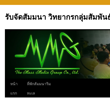
รับจัดสัมมนา วิทยากรกลุ่มสัมพันธ
ข้าม
หน้า
ที่พักสัมมนาริม
ไป
แรก
ทะเล
ยัง