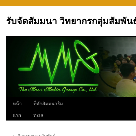
รับจัดสัมมนา วิทยากรกลุ่มสัมพันธ
ข้าม
หน้า
ที่พักสัมมนาริม
ไป
แรก
ทะเล
ยัง
←
กิจกรรมกลุ่มสัมพันธ์