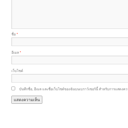
ชื่อ
*
อีเมล
*
เว็บไซต์
บันทึกชื่อ, อีเมล และชื่อเว็บไซต์ของฉันบนเบราว์เซอร์นี้ สำหรับการแสดงคว